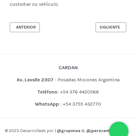
custodiar su vehículo.
ARTÍCULO ANTERIOR: RAZONES PARA INSTALAR UNA ALARMA EN
ARTÍCULO SIGUIEN
ANTERIOR
SIGUIENTE
CARDAN
Av. Lavalle 2307
- Posadas Misiones Argentina
Teléfono
: +54 376 4420588
WhatsApp
: +54 3755 432770
© 2023 Desarrollado por |
@gruponea
&
@jperezantoni